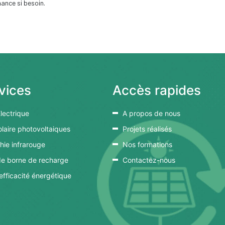
ance si besoin.
vices
Accès rapides
Electrique
A propos de nous
olaire photovoltaiques
Projets réalisés
ie infrarouge
Nos formations
 de borne de recharge
Contactez-nous
’efficacité énergétique