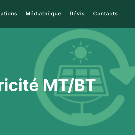
ations
Médiathèque
Dévis
Contacts
tricité MT/BT
T