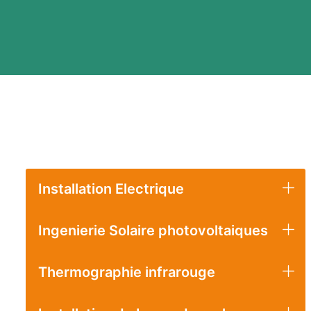
Installation Electrique
Ingenierie Solaire photovoltaiques
Thermographie infrarouge