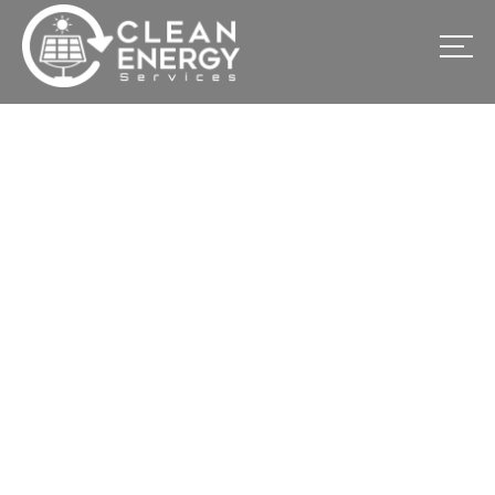
Installation solaire de
16Kwh à Abidjan-
Cocody
Accueil
Nos projets réalisés