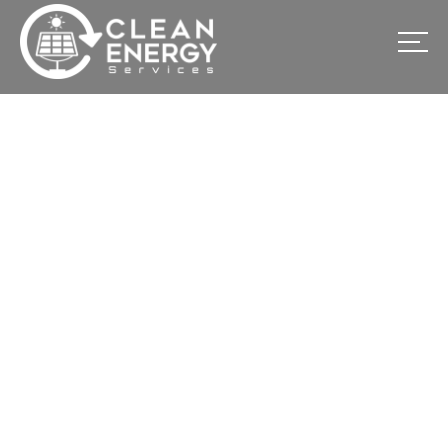
Système Solaire de
4,86Kwc Cité Ado route
de Dabou
Accueil
Nos projets réalisés